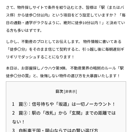
さて、物件探しサイトで条件を絞り込むとき、皆様は
「駅（またはバ
ス停）から徒歩〇分以内」
という項目をどう設定していますか？ 「毎
日の通勤・通学がラクなように、絶対に徒歩10分以内！」と決めてい
る方も多いはずです。
しかし、不動産のプロとしてお伝えします。
物件情報に書いてある
「徒歩〇分」をそのまま信じて契約すると、引っ越し後に毎朝遅刻ギ
リギリでダッシュすることになります！
本日は、お部屋探しノウハウ第9弾。 不動産業界の暗黙のルール「駅
徒歩〇分の罠」と、後悔しない物件の選び方を大暴露いたします！
目次
[
非表示
]
1
罠①：信号待ちや「坂道」は一切ノーカウント！
2
罠②：駅の「改札」から「玄関」までの距離では
ない！
3
自転車王国・岡山ならではの賢い選び方