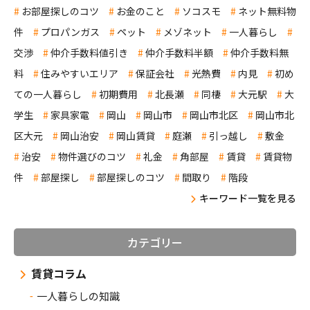
お部屋探しのコツ
お金のこと
ソコスモ
ネット無料物
件
プロパンガス
ペット
メゾネット
一人暮らし
交渉
仲介手数料値引き
仲介手数料半額
仲介手数料無
料
住みやすいエリア
保証会社
光熱費
内見
初め
ての一人暮らし
初期費用
北長瀬
同棲
大元駅
大
学生
家具家電
岡山
岡山市
岡山市北区
岡山市北
区大元
岡山治安
岡山賃貸
庭瀬
引っ越し
敷金
治安
物件選びのコツ
礼金
角部屋
賃貸
賃貸物
件
部屋探し
部屋探しのコツ
間取り
階段
キーワード一覧を見る
カテゴリー
賃貸コラム
一人暮らしの知識