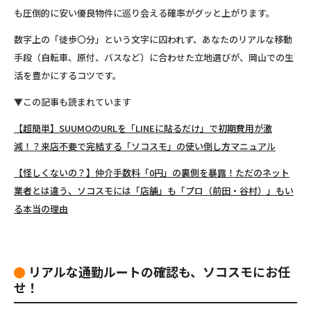
も圧倒的に安い優良物件に巡り会える
確率がグッと上がります。
数字上の「徒歩〇分」という文字に囚われず、あなたのリアルな移動
手段（自転車、原付、バスなど）に合わせた立地選びが、岡山での生
活を豊かにするコツです。
▼
この記事も読まれています
【超簡単】SUUMOのURLを「LINEに貼るだけ」で初期費用が激
減！？来店不要で完結する「ソコスモ」の使い倒し方マニュアル
【怪しくないの？】仲介手数料「0円」の裏側を暴露！ただのネット
業者とは違う、ソコスモには「店舗」も「プロ（前田・谷村）」もい
る本当の理由
リアルな通勤ルートの確認も、ソコスモにお任
せ！