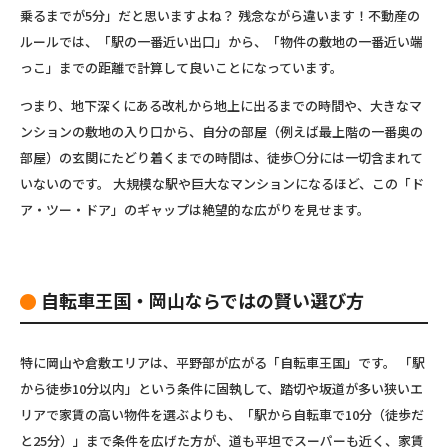
乗るまでが5分」だと思いますよね？ 残念ながら違います！不動産の
ルールでは、
「駅の一番近い出口」から、「物件の敷地の一番近い端
っこ」までの距離
で計算して良いことになっています。
つまり、地下深くにある改札から地上に出るまでの時間や、大きなマ
ンションの敷地の入り口から、自分の部屋（例えば最上階の一番奥の
部屋）の玄関にたどり着くまでの時間は、徒歩〇分には一切含まれて
いないのです。 大規模な駅や巨大なマンションになるほど、この「ド
ア・ツー・ドア」のギャップは絶望的な広がりを見せます。
自転車王国・岡山ならではの賢い選び方
特に岡山や倉敷エリアは、平野部が広がる「自転車王国」です。 「駅
から徒歩10分以内」という条件に固執して、踏切や坂道が多い狭いエ
リアで家賃の高い物件を選ぶよりも、
「駅から自転車で10分（徒歩だ
と25分）」まで条件を広げた方が、道も平坦でスーパーも近く、家賃