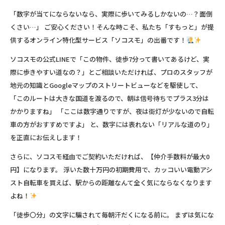
「数字が当てにならないなら、実際に歩いてみるしかないの…？面倒
くさい…」 ご安心ください！そんな時こそ、私たち「すもっと」が提
供するオンライン特化型サービス
「ソコスモ」
の出番です！
ソコスモの公式LINEで「この物件、徒歩7分って書いてあるけど、実
際に歩きやすい道なの？」とご相談いただければ、プロのスタッフが
地元の知識とGoogleマップのストリートビューなどを駆使して、
「このルートは大きな国道を渡るので、朝は信号待ちでプラス3分は
かかりますね」
「ここは数字通りですが、夜は街灯が少ないので自転
車の方がおすすめですよ」
と、数字には表れない「リアルな道のり」
を正直にお伝えします！
さらに、ソコスモ経由でご契約いただければ、
【仲介手数料が最大0
円】
になります。 浮いた数十万円の初期費用で、カッコいい電動アシ
スト自転車を買えば、駅からの距離なんて全く気にならなくなります
よね！
「徒歩〇分」の文字に騙されて毎朝汗だくになる前に。 まずは気にな