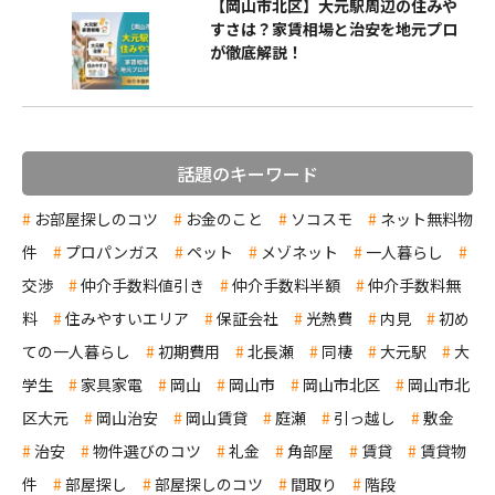
【岡山市北区】大元駅周辺の住みや
すさは？家賃相場と治安を地元プロ
が徹底解説！
話題のキーワード
お部屋探しのコツ
お金のこと
ソコスモ
ネット無料物
件
プロパンガス
ペット
メゾネット
一人暮らし
交渉
仲介手数料値引き
仲介手数料半額
仲介手数料無
料
住みやすいエリア
保証会社
光熱費
内見
初め
ての一人暮らし
初期費用
北長瀬
同棲
大元駅
大
学生
家具家電
岡山
岡山市
岡山市北区
岡山市北
区大元
岡山治安
岡山賃貸
庭瀬
引っ越し
敷金
治安
物件選びのコツ
礼金
角部屋
賃貸
賃貸物
件
部屋探し
部屋探しのコツ
間取り
階段