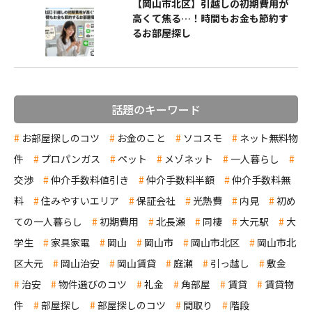
【岡山市北区】引越しの初期費用が
高くて焦る…！時間もお金も節約す
るお部屋探し
話題のキーワード
お部屋探しのコツ
お金のこと
ソコスモ
ネット無料物
件
プロパンガス
ペット
メゾネット
一人暮らし
交渉
仲介手数料値引き
仲介手数料半額
仲介手数料無
料
住みやすいエリア
保証会社
光熱費
内見
初め
ての一人暮らし
初期費用
北長瀬
同棲
大元駅
大
学生
家具家電
岡山
岡山市
岡山市北区
岡山市北
区大元
岡山治安
岡山賃貸
庭瀬
引っ越し
敷金
治安
物件選びのコツ
礼金
角部屋
賃貸
賃貸物
件
部屋探し
部屋探しのコツ
間取り
階段