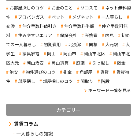
お部屋探しのコツ
お金のこと
ソコスモ
ネット無料物
件
プロパンガス
ペット
メゾネット
一人暮らし
交渉
仲介手数料値引き
仲介手数料半額
仲介手数料無
料
住みやすいエリア
保証会社
光熱費
内見
初め
ての一人暮らし
初期費用
北長瀬
同棲
大元駅
大
学生
家具家電
岡山
岡山市
岡山市北区
岡山市北
区大元
岡山治安
岡山賃貸
庭瀬
引っ越し
敷金
治安
物件選びのコツ
礼金
角部屋
賃貸
賃貸物
件
部屋探し
部屋探しのコツ
間取り
階段
キーワード一覧を見る
カテゴリー
賃貸コラム
一人暮らしの知識