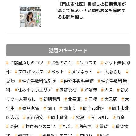
【岡山市北区】引越しの初期費用が
高くて焦る…！時間もお金も節約す
るお部屋探し
話題のキーワード
お部屋探しのコツ
お金のこと
ソコスモ
ネット無料物
件
プロパンガス
ペット
メゾネット
一人暮らし
交渉
仲介手数料値引き
仲介手数料半額
仲介手数料無
料
住みやすいエリア
保証会社
光熱費
内見
初め
ての一人暮らし
初期費用
北長瀬
同棲
大元駅
大
学生
家具家電
岡山
岡山市
岡山市北区
岡山市北
区大元
岡山治安
岡山賃貸
庭瀬
引っ越し
敷金
治安
物件選びのコツ
礼金
角部屋
賃貸
賃貸物
件
部屋探し
部屋探しのコツ
間取り
階段