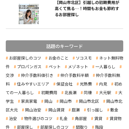
【岡山市北区】引越しの初期費用が
高くて焦る…！時間もお金も節約す
るお部屋探し
話題のキーワード
お部屋探しのコツ
お金のこと
ソコスモ
ネット無料物
件
プロパンガス
ペット
メゾネット
一人暮らし
交渉
仲介手数料値引き
仲介手数料半額
仲介手数料無
料
住みやすいエリア
保証会社
光熱費
内見
初め
ての一人暮らし
初期費用
北長瀬
同棲
大元駅
大
学生
家具家電
岡山
岡山市
岡山市北区
岡山市北
区大元
岡山治安
岡山賃貸
庭瀬
引っ越し
敷金
治安
物件選びのコツ
礼金
角部屋
賃貸
賃貸物
件
部屋探し
部屋探しのコツ
間取り
階段