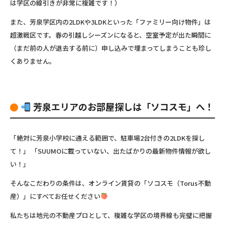
は学区の線引きが非常に複雑です！）
また、芳泉学区内の2LDKや3LDKといった「ファミリー向け物件」は
超激戦区です。春の引越しシーズンになると、空室予定が出た瞬間に
（まだ前の人が退去する前に）申し込みで埋まってしまうことも珍し
くありません。
芳泉エリアのお部屋探しは「ソコスモ」へ！
「絶対に芳泉小学校に通える範囲で、駐車場2台付きの2LDKを探し
て！」 「SUUMOに載っていない、出たばかりの最新物件情報が欲し
い！」
そんなこだわりの条件は、オンライン賃貸の「ソコスモ（Torus不動
産）」にすべてお任せください
私たちは地元の不動産プロとして、複雑な学区の境界線も完璧に把握