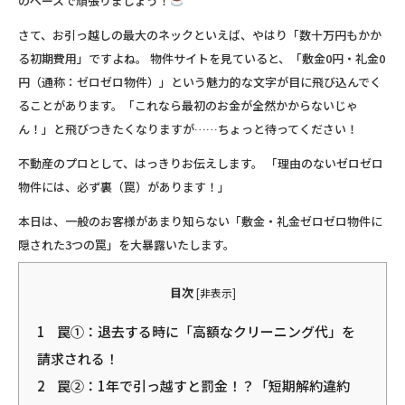
のペースで頑張りましょう！
さて、お引っ越しの最大のネックといえば、やはり「数十万円もかか
る初期費用」ですよね。 物件サイトを見ていると、
「敷金0円・礼金0
円（通称：ゼロゼロ物件）」
という魅力的な文字が目に飛び込んでく
ることがあります。「これなら最初のお金が全然かからないじゃ
ん！」と飛びつきたくなりますが……ちょっと待ってください！
不動産のプロとして、はっきりお伝えします。
「理由のないゼロゼロ
物件には、必ず裏（罠）があります！」
本日は、一般のお客様があまり知らない「敷金・礼金ゼロゼロ物件に
隠された3つの罠」を大暴露いたします。
目次
[
非表示
]
1
罠①：退去する時に「高額なクリーニング代」を
請求される！
2
罠②：1年で引っ越すと罰金！？「短期解約違約