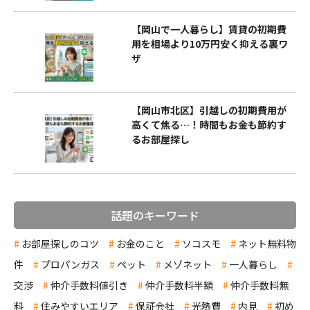
【岡山で一人暮らし】賃貸の初期費
用を相場より10万円安く抑える裏ワ
ザ
【岡山市北区】引越しの初期費用が
高くて焦る…！時間もお金も節約す
るお部屋探し
話題のキーワード
お部屋探しのコツ
お金のこと
ソコスモ
ネット無料物
件
プロパンガス
ペット
メゾネット
一人暮らし
交渉
仲介手数料値引き
仲介手数料半額
仲介手数料無
料
住みやすいエリア
保証会社
光熱費
内見
初め