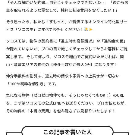
「そんな細かい契約書、自分じゃチェックできないよ…」 「後からお
金を取られるような罠なしで、純粋に初期費用を安くしたい！」
そう思ったら、私たち「すもっと」が提供するオンライン特化型サー
ビス
「ソコスモ」
にすべてお任せください！
ソコスモは、物件の契約書に「退去時の高額請求」や「違約金の罠」
が隠れていないか、プロの目で厳しくチェックしてからお客様にご提
案します。 そして何より、ソコスモ経由でご契約いただければ、岡
山・倉敷エリアの物件の
【仲介手数料が最大0円】
になります！
仲介手数料の割引は、退去時の請求や家賃への上乗せが一切ない
「100%純粋な値引き」
です。
気になる物件（ゼロゼロ物件でも、そうじゃなくてもOK！）のURL
を、まずはソコスモの公式LINEへお送りください。プロの私たちが、
その物件の「本当の費用」を包み隠さずお見積りいたします！
この記事を書いた人