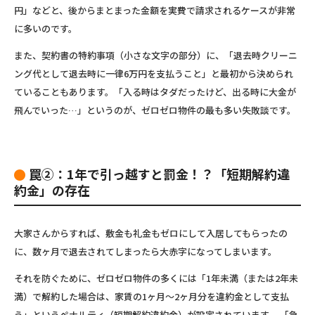
円」などと、
後からまとまった金額を実費で請求される
ケースが非常
に多いのです。
また、契約書の特約事項（小さな文字の部分）に、「退去時クリーニ
ング代として退去時に一律6万円を支払うこと」と最初から決められ
ていることもあります。「入る時はタダだったけど、出る時に大金が
飛んでいった…」というのが、ゼロゼロ物件の最も多い失敗談です。
罠②：1年で引っ越すと罰金！？「短期解約違
約金」の存在
大家さんからすれば、敷金も礼金もゼロにして入居してもらったの
に、数ヶ月で退去されてしまったら大赤字になってしまいます。
それを防ぐために、ゼロゼロ物件の多くには
「1年未満（または2年未
満）で解約した場合は、家賃の1ヶ月〜2ヶ月分を違約金として支払
う」
というペナルティ（短期解約違約金）が設定されています。 「急