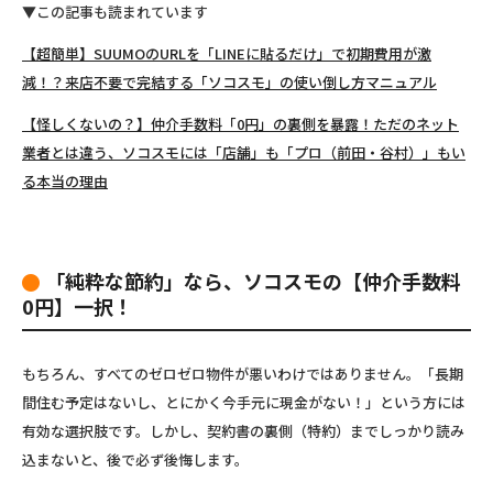
▼
この記事も読まれています
【超簡単】SUUMOのURLを「LINEに貼るだけ」で初期費用が激
減！？来店不要で完結する「ソコスモ」の使い倒し方マニュアル
【怪しくないの？】仲介手数料「0円」の裏側を暴露！ただのネット
業者とは違う、ソコスモには「店舗」も「プロ（前田・谷村）」もい
る本当の理由
「純粋な節約」なら、ソコスモの【仲介手数料
0円】一択！
もちろん、すべてのゼロゼロ物件が悪いわけではありません。「長期
間住む予定はないし、とにかく今手元に現金がない！」という方には
有効な選択肢です。しかし、契約書の裏側（特約）までしっかり読み
込まないと、後で必ず後悔します。