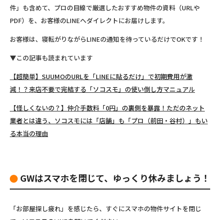
件」も含めて、プロの目線で厳選したおすすめ物件の資料（URLや
PDF）を、お客様のLINEへダイレクトにお届けします。
お客様は、寝転がりながらLINEの通知を待っているだけでOKです！
▼
この記事も読まれています
【超簡単】SUUMOのURLを「LINEに貼るだけ」で初期費用が激
減！？来店不要で完結する「ソコスモ」の使い倒し方マニュアル
【怪しくないの？】仲介手数料「0円」の裏側を暴露！ただのネット
業者とは違う、ソコスモには「店舗」も「プロ（前田・谷村）」もい
る本当の理由
GWはスマホを閉じて、ゆっくり休みましょう！
「お部屋探し疲れ」を感じたら、すぐにスマホの物件サイトを閉じ