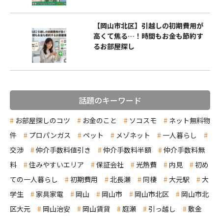
【岡山市北区】引越しの初期費用が
高くて焦る…！時間もお金も節約す
るお部屋探し
話題のキーワード
お部屋探しのコツ
お金のこと
ソコスモ
ネット無料物
件
プロパンガス
ペット
メゾネット
一人暮らし
交渉
仲介手数料値引き
仲介手数料半額
仲介手数料無
料
住みやすいエリア
保証会社
光熱費
内見
初め
ての一人暮らし
初期費用
北長瀬
同棲
大元駅
大
学生
家具家電
岡山
岡山市
岡山市北区
岡山市北
区大元
岡山治安
岡山賃貸
庭瀬
引っ越し
敷金