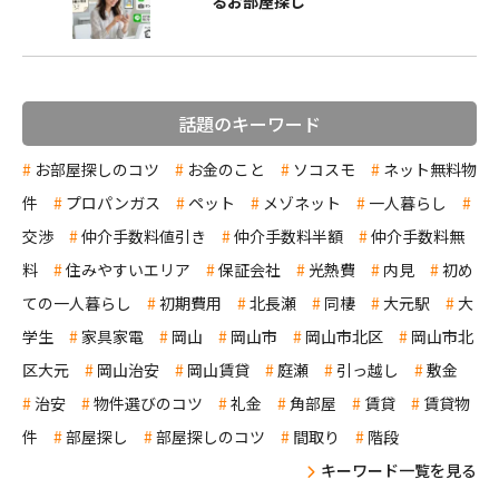
るお部屋探し
話題のキーワード
お部屋探しのコツ
お金のこと
ソコスモ
ネット無料物
件
プロパンガス
ペット
メゾネット
一人暮らし
交渉
仲介手数料値引き
仲介手数料半額
仲介手数料無
料
住みやすいエリア
保証会社
光熱費
内見
初め
ての一人暮らし
初期費用
北長瀬
同棲
大元駅
大
学生
家具家電
岡山
岡山市
岡山市北区
岡山市北
区大元
岡山治安
岡山賃貸
庭瀬
引っ越し
敷金
治安
物件選びのコツ
礼金
角部屋
賃貸
賃貸物
件
部屋探し
部屋探しのコツ
間取り
階段
キーワード一覧を見る